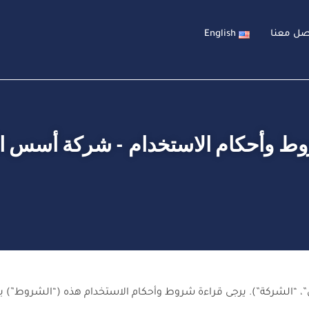
صل معنا
English
ط وأحكام الاستخدام - شركة أسس ال
”، “الشركة”). يرجى قراءة شروط وأحكام الاستخدام هذه (“الشروط”) بع