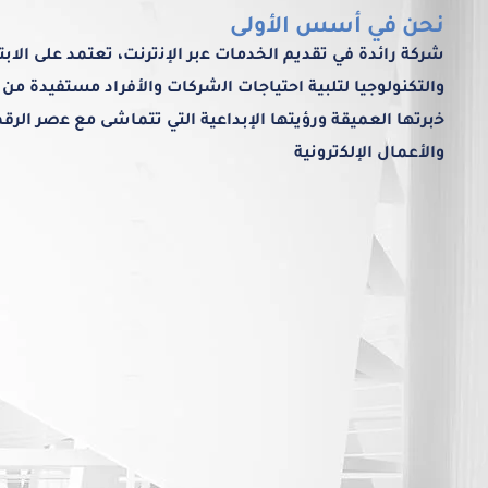
نحن في أسس الأولى
شرﻛﺔ راﺋﺪة ﻓﻲ ﺗﻘﺪﻳﻢ اﻟﺨﺪﻣﺎت ﻋبر اﻹﻧترﻧﺖ، ﺗﻌﺘﻤﺪ ﻋﻠﻰ اﻻﺑﺘﻜ
واﻟﺘﻜﻨﻮﻟﻮﺟﻴﺎ ﻟﺘﻠﺒﻴﺔ اﺣﺘﻴﺎﺟﺎت اﻟشرﻛﺎت واﻷﻓﺮاد ﻣﺴﺘﻔﻴﺪة ﻣﻦ
ﺧبرﺗﻬﺎ اﻟﻌﻤﻴﻘﺔ ورؤﻳﺘﻬﺎ اﻹﺑﺪاﻋﻴﺔ اﻟﺘﻲ ﺗﺘﻤﺎﺷﻰ ﻣﻊ ﻋصر اﻟﺮﻗﻤ
واﻷﻋﻤﺎل اﻹﻟﻜتروﻧﻴﺔ