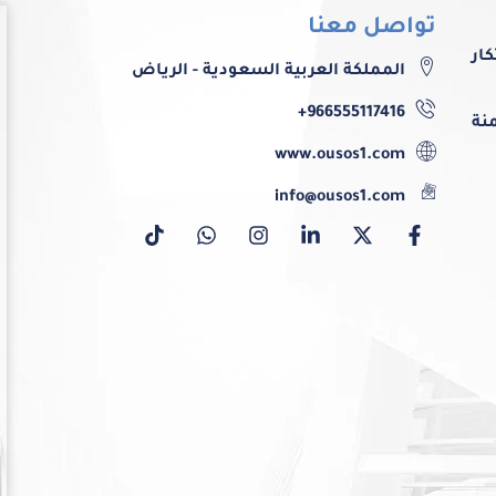
تواصل معنا
ﺎر
اﻟﻤﻤﻠﻜﺔ اﻟﻌﺮﺑﻴﺔ اﻟﺴﻌﻮدﻳﺔ - اﻟﺮﻳﺎض
966555117416+
ﻨﺔ
www.ousos1.com
info@ousos1.com