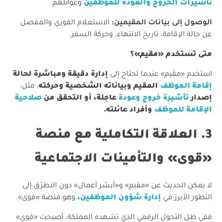
تأشيرات الخروج والعودة للموظفين
وعوائلهم.
الوصول إلى بيانات المقيمين:
الاستعلام الفوري والمفصل
عن حالة الإقامة، تاريخ الانتهاء، وحركة السفر.
متى تستخدم «مقيم»؟
​استخدم «مقيم» عندما تحتاج إلى
إدارة دقيقة ومباشرة لحالة
إقامة الموظف
المقيم وبياناته الشخصية وحركته
، مثل:
إصدار
تأشيرة خروج وعودة
عاجلة، أو التحقق من
صلاحية
الإقامة للموظف
وأفراد عائلته.
​3. العلاقة التكاملية مع منصة
«قوى» والتأمينات الاجتماعية
لا يمكن الحديث عن «مقيم» و«أبشر أعمال» دون التطرّق إلى
التطور الأبرز في
إدارة شؤون الموظفين،
وهو منصة «قوى».
ففي ظل التحول الرقمي الذي تشهده المملكة، أصبحت «قوى»