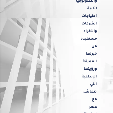
واﻟﺘﻜﻨﻮﻟﻮﺟﻴﺎ
ﻟﺘﻠﺒﻴﺔ
اﺣﺘﻴﺎﺟﺎت
اﻟشرﻛﺎت
واﻷﻓﺮاد
ﻣﺴﺘﻔﻴﺪة
ﻣﻦ
ﺧبرﺗﻬﺎ
اﻟﻌﻤﻴﻘﺔ
ورؤﻳﺘﻬﺎ
اﻹﺑﺪاﻋﻴﺔ
اﻟﺘﻲ
ﺗﺘﻤﺎﺷﻰ
ﻣﻊ
ﻋصر