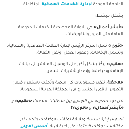
الواجهة الموحدة
لإدارة الخدمات العمالية
المتكاملة.
بشكل مبسّط:
«أبشر أعمال»
هي البوابة المخصصة للخدمات الحكومية
العامة مثل المرور والتفويضات.
«قوى»
تمثل المركز الرئيس لإدارة العلاقة التعاقدية والعمالية،
وتشمل الإقامات، وعقود العمل، ونقل الكفالة.
«مقيم»
يركّز بشكل أكبر على الوصول المباشر إلى بيانات
الإقامة وطباعتها وإصدار تأشيرات السفر.
ملاحظة
: تتغير مسؤوليات كل منصة وتُحدَّث باستمرار ضمن
التطوير الرقمي المتسارع في المملكة العربية السعودية.
هل تجد صعوبة في التوفيق بين متطلبات منصات
«مقيم»
و
«أبشر أعمال»
و
«قوى»؟
لضمان إدارة سلسة ودقيقة لملفات موظفيك وتجنب أي
مخالفات، يمكنك الاعتماد على خبرة فريق
أسس الاولى