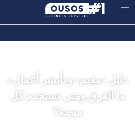
دليل «مقيم» و«أبشر أعمال»
ما الفرق ومتى تستخدم كل
منصة؟