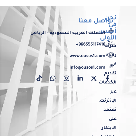
نحن
تواصل معنا
في
أسس
اﻟﻤﻤﻠﻜﺔ اﻟﻌﺮﺑﻴﺔ اﻟﺴﻌﻮدﻳﺔ - اﻟﺮﻳﺎض
الأولى
966555117416+
شرﻛﺔ
راﺋﺪة
www.ousos1.com
ﻓﻲ
info@ousos1.com
ﺗﻘﺪﻳﻢ
اﻟﺨﺪﻣﺎت
ﻋبر
اﻹﻧترﻧﺖ،
ﺗﻌﺘﻤﺪ
ﻋﻠﻰ
اﻻﺑﺘﻜﺎر